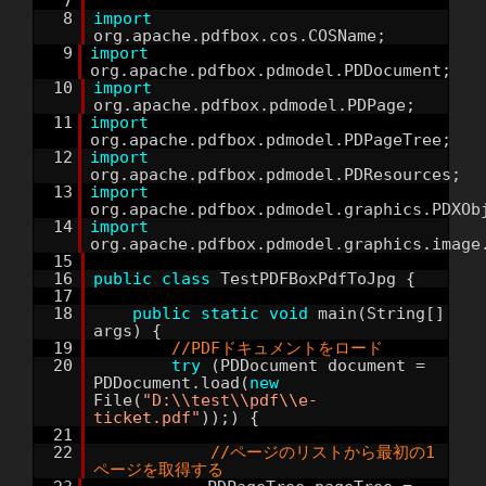
7
8
import
org.apache.pdfbox.cos.COSName;
9
import
org.apache.pdfbox.pdmodel.PDDocument;
10
import
org.apache.pdfbox.pdmodel.PDPage;
11
import
org.apache.pdfbox.pdmodel.PDPageTree;
12
import
org.apache.pdfbox.pdmodel.PDResources;
13
import
org.apache.pdfbox.pdmodel.graphics.PDXOb
14
import
org.apache.pdfbox.pdmodel.graphics.image
15
16
public
class
TestPDFBoxPdfToJpg {
17
18
public
static
void
main(String[]
args) {
19
//PDFドキュメントをロード
20
try
(PDDocument document =
PDDocument.load(
new
File(
"D:\\test\\pdf\\e-
ticket.pdf"
));) {
21
22
//ページのリストから最初の1
ページを取得する