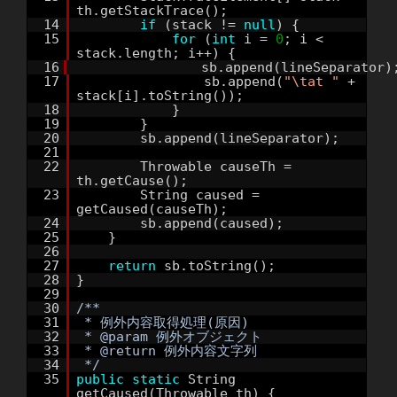
th.getStackTrace();
14
if
(stack !=
null
) {
15
for
(
int
i =
0
; i <
stack.length; i++) {
16
sb.append(lineSeparator)
17
sb.append(
"\tat "
+
stack[i].toString());
18
}
19
}
20
sb.append(lineSeparator);
21
22
Throwable causeTh =
th.getCause();
23
String caused =
getCaused(causeTh);
24
sb.append(caused);
25
}
26
27
return
sb.toString();
28
}
29
30
/**
31
* 例外内容取得処理(原因)
32
* @param 例外オブジェクト
33
* @return 例外内容文字列
34
*/
35
public
static
String
getCaused(Throwable th) {