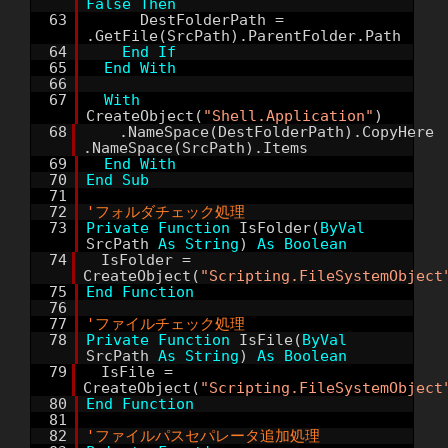
False
Then
63
DestFolderPath =
.GetFile(SrcPath).ParentFolder.Path
64
End
If
65
End
With
66
67
With
CreateObject(
"Shell.Application"
)
68
.NameSpace(DestFolderPath).CopyHere
.NameSpace(SrcPath).Items
69
End
With
70
End
Sub
71
72
'フォルダチェック処理
73
Private
Function
IsFolder(
ByVal
SrcPath
As
String
)
As
Boolean
74
IsFolder =
CreateObject(
"Scripting.FileSystemObject
75
End
Function
76
77
'ファイルチェック処理
78
Private
Function
IsFile(
ByVal
SrcPath
As
String
)
As
Boolean
79
IsFile =
CreateObject(
"Scripting.FileSystemObject
80
End
Function
81
82
'ファイルパスセパレータ追加処理