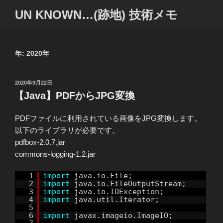
コ
UN KNOWN…(跡地) 技術メモ
ン
テ
ン
ツ
年:
2020年
へ
ス
投
2020年9月22日
キ
稿
【Java】PDFからJPG変換
ッ
日:
プ
PDFファイルに利用されている画像をJPG変換します。
以下のライブラリが必要です。
pdfbox-2.0.7.jar
commons-logging-1.2.jar
1
import
java.io.File;
2
import
java.io.FileOutputStream;
3
import
java.io.IOException;
4
import
java.util.Iterator;
5
6
import
javax.imageio.ImageIO;