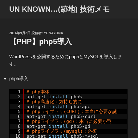
コ
UN KNOWN…(跡地) 技術メモ
ン
テ
ン
ツ
投
2014年9月2日
投稿者:
YONAYONA
稿
【PHP】php5導入
へ
日:
ス
キ
WordPressを公開するためにphp5とMySQLを導入しま
ッ
す。
プ
php5導入
1
# php本体
2
apt-get
install
php5
3
# php高速化：気持ち的に
4
apt-get
install
php-apc
5
# phpライブラリ(cURL)：本当に必要か謎
6
apt-get
install
php5-curl
7
# phpライブラリ(gd)：本当に必要か謎
8
apt-get
install
php5-gd
9
# phpライブラリ(mysql)：必須
10
apt-get
install
php5-mysql