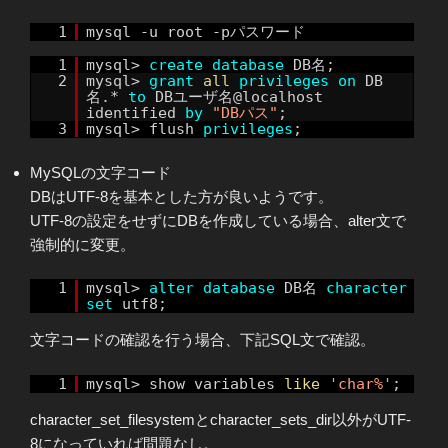
1
mysql -u root -pパスワード
1
mysql>
create
database
DB名;
2
mysql>
grant
all
privileges
on
DB
名.*
to
DBユーザ名@localhost
identified
by
"DBパス"
;
3
mysql> flush
privileges
;
MySQLの文字コード
DBはUTF-8を基本とした方が良いようです。
UTF-8の設定をせずにDBを作成している場合、alter文で
強制的に変更。
1
mysql>
alter
database
DB名
character
set
utf8;
文字コードの確認を行う場合、下記SQL文で確認。
1
mysql> show variables
like
'char%'
;
character_set_filesystemとcharacter_sets_dir以外がUTF-
8になっていれば問題なし。