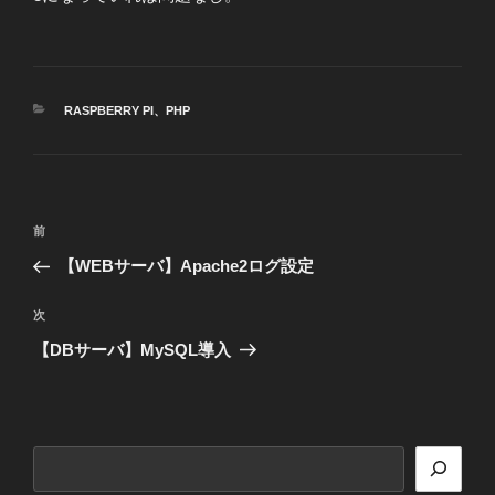
カ
RASPBERRY PI
、
PHP
テ
ゴ
リ
ー
投
前
前
稿
の
【WEBサーバ】Apache2ログ設定
ナ
投
ビ
稿
次
次
ゲ
の
【DBサーバ】MySQL導入
投
ー
稿
シ
ョ
検
ン
索