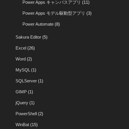
Power Apps キャンバスアプリ
(11)
Power Apps モデル駆動型アプリ
(3)
Power Automate
(8)
Sakura Editor
(5)
Excel
(26)
Word
(2)
MySQL
(1)
SQLServer
(1)
GIMP
(1)
jQuery
(1)
PowerShell
(2)
WinBat
(15)