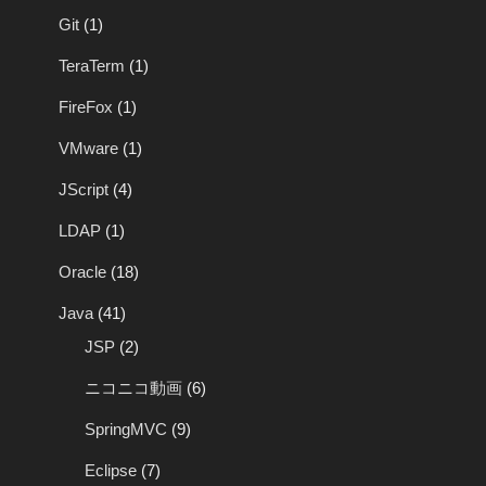
Git
(1)
TeraTerm
(1)
FireFox
(1)
VMware
(1)
JScript
(4)
LDAP
(1)
Oracle
(18)
Java
(41)
JSP
(2)
ニコニコ動画
(6)
SpringMVC
(9)
Eclipse
(7)