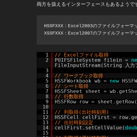
両方を扱えるインターフェースもあるようで
HSSFXXX：Excel2003のファイルフォーマ
1
// Excelファイル取得
2
POIFSFileSystem filein =
n
FileInputStream(String
3
4
// ワークブック取得
5
HSSFWorkbook wb =
new
HSSF
6
// シート取得
7
HSSFSheet sheet = wb.getS
8
// 行数取得
9
HSSFRow row = sheet.getRow
10
11
// 列取得(出社時刻用)
12
HSSFCell cellFirst = row.g
13
// 出社時刻設定
14
cellFirst.setCellValue(
dou
15