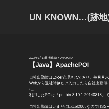
コ
ン
テ
UN KNOWN…(跡地
ン
ツ
へ
ス
キ
ッ
プ
投
2014年9月13日
投稿者:
YONAYONA
稿
【Java】ApachePOI
日:
自社出勤簿はExcel管理されており、毎月月
Webから退社時刻だけ入力したら自社出勤簿
に。
利用したPOIは「poi-bin-3.10.1-20140818
自社出勤簿はいまだにExcel2003なのでHS