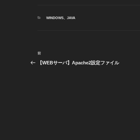
カ
WINDOWS
、
JAVA
テ
ゴ
リ
ー
投
前
前
稿
の
【WEBサーバ】Apache2設定ファイル
投
ナ
稿
ビ
ゲ
ー
シ
ョ