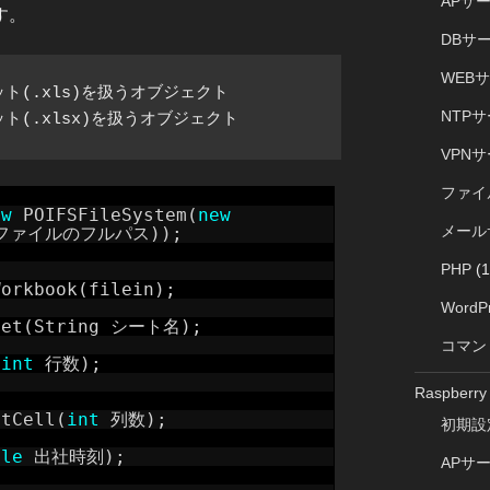
APサ
す。
DBサ
WEB
ット(.xls)を扱うオブジェクト

NTP
VPN
ファイ
ew
POIFSFileSystem(
new
メール
 入力ファイルのフルパス));
PHP
(1
Workbook(filein);
WordP
heet(String シート名);
コマン
(
int
行数);
Raspberry 
etCell(
int
列数);
初期設
ble
出社時刻);
APサ