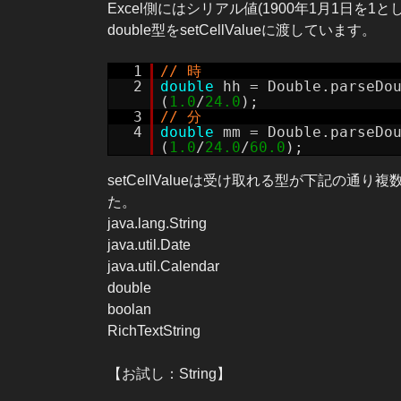
Excel側にはシリアル値(1900年1月1日を
double型をsetCellValueに渡しています。
1
// 時
2
double
hh = Double.parseDo
(
1.0
/
24.0
);
3
// 分
4
double
mm = Double.parseDo
(
1.0
/
24.0
/
60.0
);
setCellValueは受け取れる型が下記の通り複
た。
java.lang.String
java.util.Date
java.util.Calendar
double
boolan
RichTextString
【お試し：String】