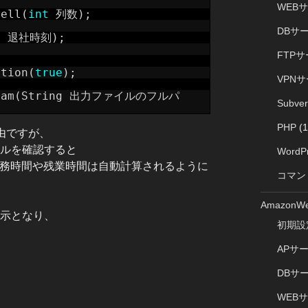
WEB
Cell(
int
列数);
DBサ
e
退社時刻);
FTP
ation(
true
);
VPN
tream(String 出力ファイルのフルパ
Subve
PHP
(1
理由ですが、
セルを確認すると
WordP
勤務時間や残業時間は自動計算されるように
コマン
AmazonWe
表示となり、
初期設
APサ
DBサ
WEB
、