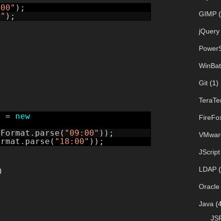
:00"
);
GIMP
(
0"
);
jQuery
PowerS
WinBat
Git
(1)
TeraTe
t =
new
FireFo
mFormat.parse(
"09:00"
));
VMwar
ormat.parse(
"18:00"
));
JScript
LDAP
(
0
Oracle
Java
(4
JS