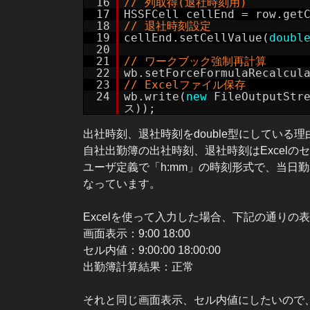
16
// 列取得(退社時刻用)
17
HSSFCell cellEnd = row.get
18
// 退社時刻設定
19
cellEnd.setCellValue(
doubl
20
21
// ワークブック強制再計算
22
wb.setForceFormulaRecalcul
23
// Excelファイル保存
24
wb.write(
new
FileOutputS
ス));
出社時刻、退社時刻をdouble型にしている
自社出勤簿の出社時刻、退社時刻はExcelの
ユーザ定義で「h:mm」の時刻形式で、当日
なっています。
Excelを使って入力した場合、下記の通りの
画面表示：9:00 18:00
セル内値：9:00:00 18:00:00
出勤簿計算結果：正常
それと同じ画面表示、セル内値にしたいので