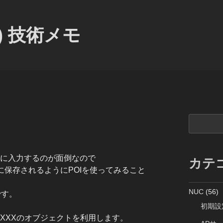
) 技術メモ
検
索
末に入力するのが面倒なので
カテ
に保存されるようにPOIを使ってみること
NUC
(56)
」です。
初期設
SFXXXのオブジェクトを利用します。