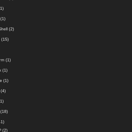
1)
(1)
hell
(2)
(15)
rm
(1)
x
(1)
e
(1)
(4)
1)
(18)
1)
P
(2)