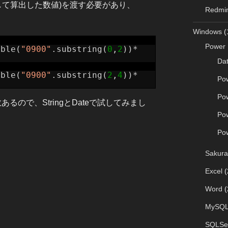
1として算出した数値)を渡す必要があり、
Redmi
Windows
(
Power 
uble(
"0900"
.substring(
0
,
2
))*
Da
uble(
"0900"
.substring(
2
,
4
))*
Po
Po
数あるので、StringとDateで試してみまし
Po
Po
Sakura
Excel
(
Word
(
MySQ
SQLSe