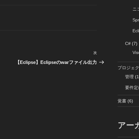
ニ
Sp
Ecl
C#
(7)
Vis
次
次
の
【Eclipse】Eclipseのwarファイル出力
プロジェ
投
稿
管理
(1
要件定
覚書
(6)
アー