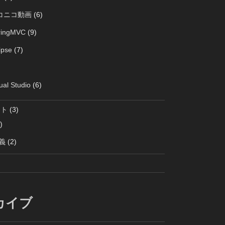
コニコ動画
(6)
ringMVC
(9)
ipse
(7)
ual Studio
(6)
クト
(3)
)
義
(2)
カイブ