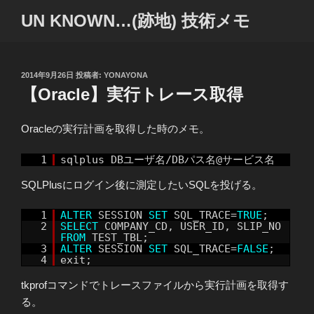
コ
UN KNOWN…(跡地) 技術メモ
ン
テ
ン
ツ
投
2014年9月26日
投稿者:
YONAYONA
稿
【Oracle】実行トレース取得
へ
日:
ス
キ
Oracleの実行計画を取得した時のメモ。
ッ
プ
1
sqlplus DBユーザ名/DBパス名@サービス名
SQLPlusにログイン後に測定したいSQLを投げる。
1
ALTER
SESSION
SET
SQL_TRACE=
TRUE
;
2
SELECT
COMPANY_CD, USER_ID, SLIP_NO
FROM
TEST_TBL;
3
ALTER
SESSION
SET
SQL_TRACE=
FALSE
;
4
exit;
tkprofコマンドでトレースファイルから実行計画を取得す
る。