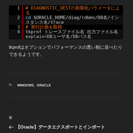
1
# DIAGNOSTIC_DESTの初期化パラメータによ
る
2
cd
$ORACLE_HOME/diag/rdbms/DB名/イン
スタンス名/trace
3
# 実行計画を取得
4
tkprof トレースファイル名 出力ファイル名
explain=DBユーザ名/DBパス名
tkprofはオプションでパフォーマンスの悪い順に並べたり
できるようです。
カ
WINDOWS
、
ORACLE
テ
ゴ
リ
ー
投
前
前
稿
の
【Oracle】データエクスポートとインポート
ナ
投