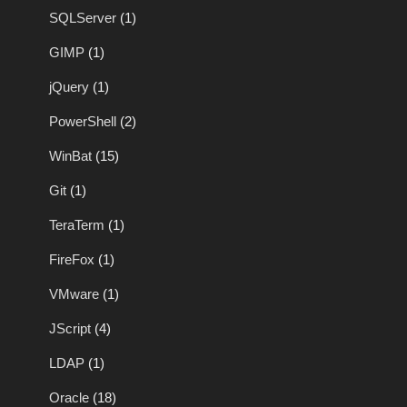
SQLServer
(1)
GIMP
(1)
jQuery
(1)
PowerShell
(2)
WinBat
(15)
Git
(1)
TeraTerm
(1)
FireFox
(1)
VMware
(1)
JScript
(4)
LDAP
(1)
Oracle
(18)