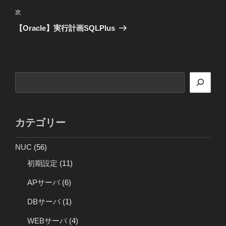
ビ
稿
次
次
ゲ
の
【Oracle】実行計画SQLPlus
投
ー
稿
シ
ョ
検
ン
索
カテゴリー
NUC
(56)
初期設定
(11)
APサーバ
(6)
DBサーバ
(1)
WEBサーバ
(4)