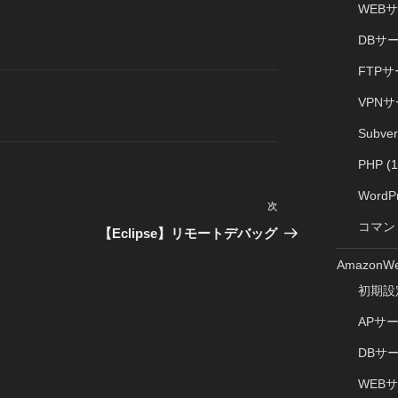
WEB
DBサ
FTP
VPN
Subve
PHP
(1
WordP
次
次
コマン
の
【Eclipse】リモートデバッグ
投
AmazonWe
稿
初期設
APサ
DBサ
WEB