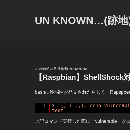
コ
ン
テ
UN KNOWN…(跡地
ン
ツ
へ
ス
キ
ッ
プ
投
2014年9月26日
投稿者:
YONAYONA
稿
【Raspbian】ShellShock
日:
bashに脆弱性が発見されたらしく、Rapspbe
1
x=
'() { :;}; echo vulnerab
test'
上記コマンド実行した際に「vulnerable