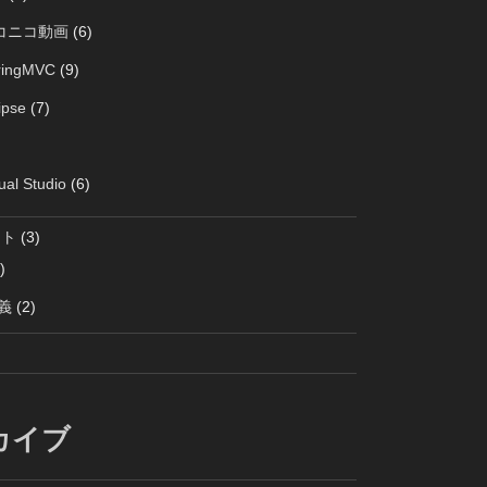
コニコ動画
(6)
ringMVC
(9)
ipse
(7)
ual Studio
(6)
クト
(3)
)
義
(2)
カイブ