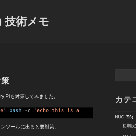
) 技術メモ
検
対策
索
rry Piも対策してみました。
カテ
le'
bash
-c
'echo this is a
NUC
(56)
初期設
」がコンソールに出ると要対策。