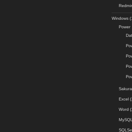
Redmi
Windows
(
Power 
Da
Po
Po
Po
Po
Sakura
Excel
(
Word
(
MySQ
SQLSe