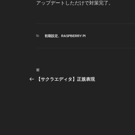
アップデートしただけで対策完了。
カ
初期設定
、
RASPBERRY PI
テ
ゴ
リ
ー
投
前
前
稿
の
【サクラエディタ】正規表現
投
ナ
稿
ビ
ゲ
ー
シ