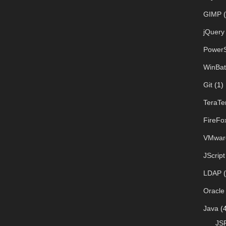
GIMP
(
jQuery
PowerS
WinBat
Git
(1)
TeraTe
FireFo
VMwar
JScript
LDAP
(
Oracle
Java
(4
JS