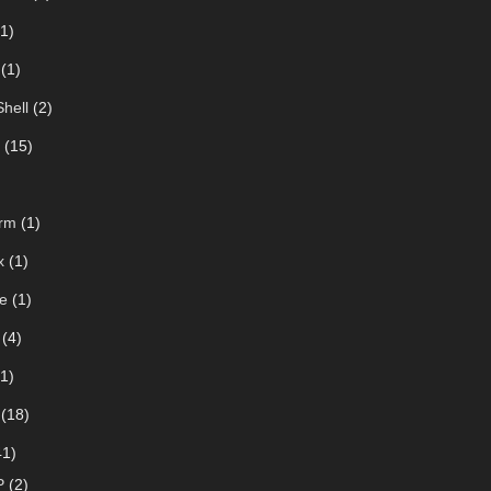
1)
(1)
hell
(2)
(15)
rm
(1)
x
(1)
e
(1)
(4)
1)
(18)
1)
P
(2)