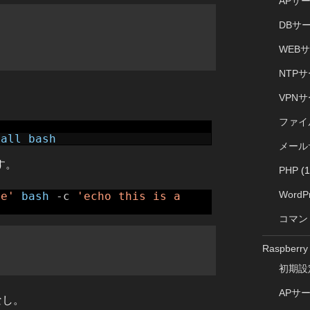
APサ
DBサ
WEB
NTP
VPN
ファイ
tall
bash
メール
す。
PHP
(1
WordP
le'
bash
-c
'echo this is a
コマン
Raspberry 
初期設
APサ
なし。