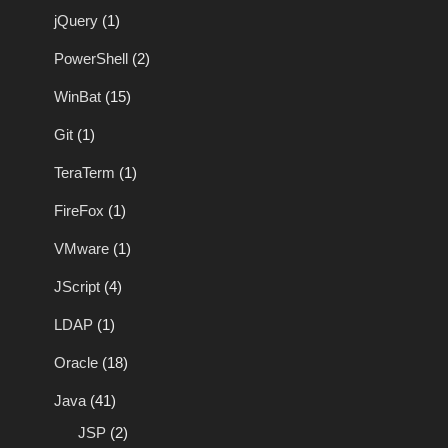
jQuery
(1)
PowerShell
(2)
WinBat
(15)
Git
(1)
TeraTerm
(1)
FireFox
(1)
VMware
(1)
JScript
(4)
LDAP
(1)
Oracle
(18)
Java
(41)
JSP
(2)