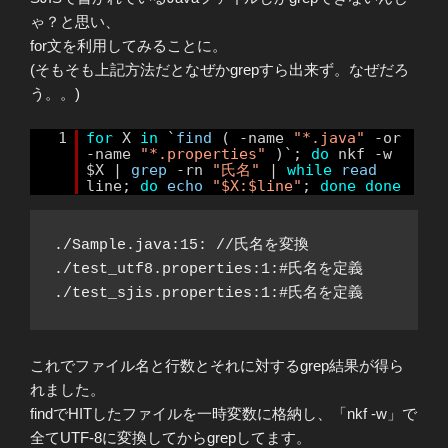
ゃ？と思い、
for文を利用してみることに。
(そもそも上記方法だとなぜかgrepすら出来ず。なぜだろ
う。。)
1
for
X
in
`
find
( -name
"*.java"
-or
-name
"*.properties"
)`;
do
nkf -w
$X |
grep
-rn
"氏名"
|
while
read
line;
do
echo
"$X:$line"
;
done
done
./Sample.java:15: //氏名を変換

./test_utf8.properties:1:#氏名を定義

これでファイル名と行数とそれに対するgrep結果が得ら
れました。
findでHITしたファイルを一時変数に格納し、「nkf -w」で
全てUTF-8に変換してからgrepしてます。