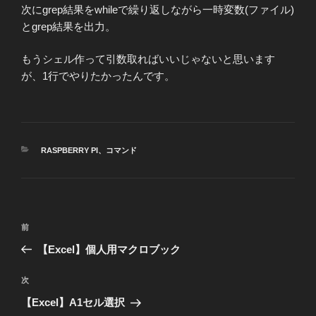
次にgrep結果をwhileで繰り返しながら一時変数(ファイル)
とgrep結果を出力。
もうシェル作って引数取ればいいじゃないと思います
が、1行でやりたかったんです。
カ
RASPBERRY PI
、
コマンド
テ
ゴ
リ
ー
投
前
前
稿
の
【Excel】個人用マクロブック
ナ
投
ビ
稿
次
次
ゲ
の
【Excel】A1セル選択
投