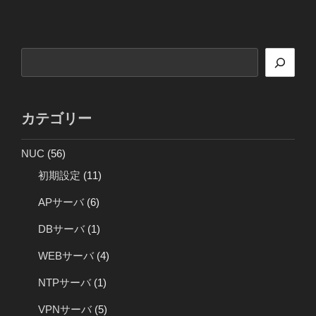
ー
稿
シ
ョ
検
ン
索
カテゴリー
NUC
(56)
初期設定
(11)
APサーバ
(6)
DBサーバ
(1)
WEBサーバ
(4)
NTPサーバ
(1)
VPNサーバ
(5)