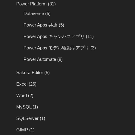
Power Platform
(31)
Dataverse
(5)
Power Apps 共通
(5)
Power Apps キャンバスアプリ
(11)
Power Apps モデル駆動型アプリ
(3)
Power Automate
(8)
Sakura Editor
(5)
Excel
(26)
Word
(2)
MySQL
(1)
SQLServer
(1)
GIMP
(1)