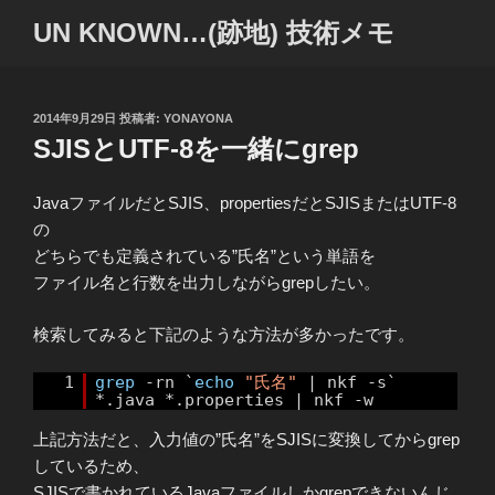
コ
UN KNOWN…(跡地) 技術メモ
ン
テ
ン
ツ
投
2014年9月29日
投稿者:
YONAYONA
稿
SJISとUTF-8を一緒にgrep
へ
日:
ス
キ
JavaファイルだとSJIS、propertiesだとSJISまたはUTF-8
ッ
の
プ
どちらでも定義されている”氏名”という単語を
ファイル名と行数を出力しながらgrepしたい。
検索してみると下記のような方法が多かったです。
1
grep
-rn `
echo
"氏名"
| nkf -s`
*.java *.properties | nkf -w
上記方法だと、入力値の”氏名”をSJISに変換してからgrep
しているため、
SJISで書かれているJavaファイルしかgrepできないんじ