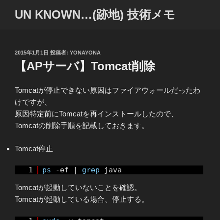
コ
UN KNOWN…(跡地) 技術メモ
ン
テ
ン
ツ
投
2015年1月1日
投稿者:
YONAYONA
稿
【APサーバ】Tomcat削除
へ
日:
ス
キ
Tomcatが停止できない原因はファイアウォールだったわ
ッ
けですが、
プ
原因特定前にTomcatを再インストールしたので、
Tomcatの削除手順を記載しておきます。
Tomcat停止
1
ps
-ef |
grep
java
Tomcatが起動していないことを確認。
Tomcatが起動している場合、停止する。