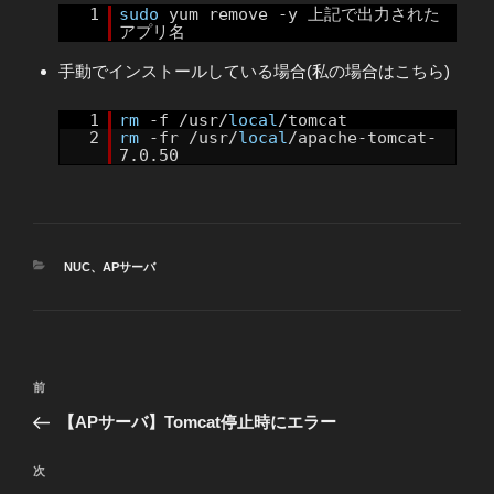
1
sudo
yum remove -y 上記で出力された
アプリ名
手動でインストールしている場合(私の場合はこちら)
1
rm
-f /usr/
local
/tomcat
2
rm
-fr /usr/
local
/apache-tomcat-
7.0.50
カ
NUC
、
APサーバ
テ
ゴ
リ
ー
投
前
前
稿
の
【APサーバ】Tomcat停止時にエラー
ナ
投
ビ
稿
次
次