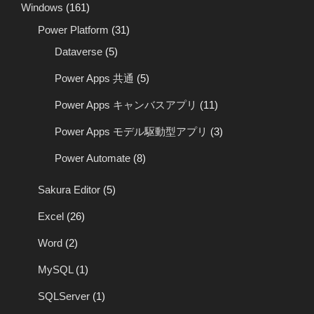
Windows
(161)
Power Platform
(31)
Dataverse
(5)
Power Apps 共通
(5)
Power Apps キャンバスアプリ
(11)
Power Apps モデル駆動型アプリ
(3)
Power Automate
(8)
Sakura Editor
(5)
Excel
(26)
Word
(2)
MySQL
(1)
SQLServer
(1)