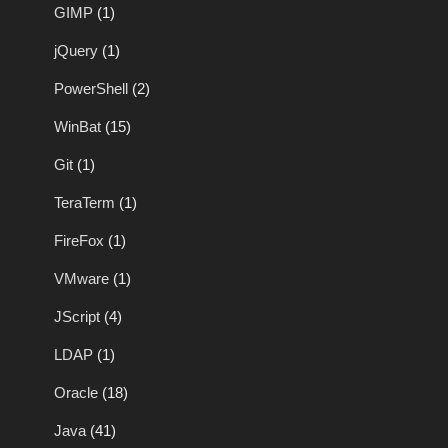
GIMP
(1)
jQuery
(1)
PowerShell
(2)
WinBat
(15)
Git
(1)
TeraTerm
(1)
FireFox
(1)
VMware
(1)
JScript
(4)
LDAP
(1)
Oracle
(18)
Java
(41)