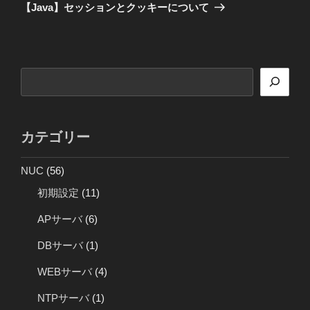
ゲ
の
【Java】セッションとクッキーについて
投
ー
稿
シ
ョ
検
ン
索
カテゴリー
NUC
(56)
初期設定
(11)
APサーバ
(6)
DBサーバ
(1)
WEBサーバ
(4)
NTPサーバ
(1)