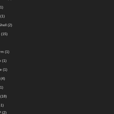
1)
(1)
hell
(2)
(15)
rm
(1)
x
(1)
e
(1)
(4)
1)
(18)
1)
P
(2)