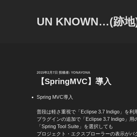
コ
ン
テ
UN KNOWN…(跡地
ン
ツ
へ
ス
キ
ッ
プ
投
2015年2月7日
投稿者:
YONAYONA
稿
【SpringMVC】導入
日:
Spring MVC導入
普段は軽さ重視で「Eclipse 3.7 Indigo
プラグインの追加で「Eclipse 3.7 Indigo」用
「Spring Tool Suite」を選択しても
プロジェクト・エクスプローラーの表示がバ