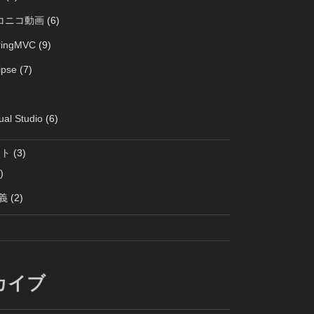
コニコ動画
(6)
ringMVC
(9)
ipse
(7)
ual Studio
(6)
クト
(3)
)
義
(2)
カイブ