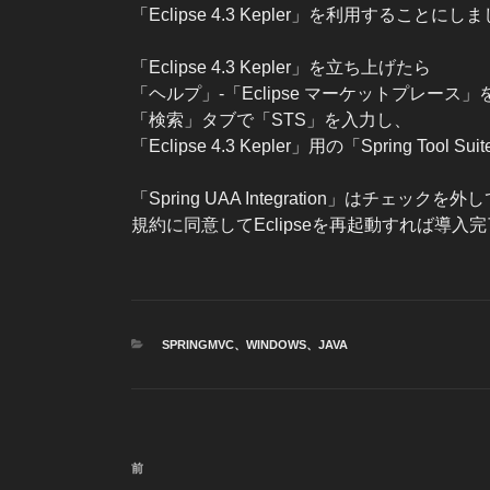
「Eclipse 4.3 Kepler」を利用することにし
「Eclipse 4.3 Kepler」を立ち上げたら
「ヘルプ」-「Eclipse マーケットプレース
「検索」タブで「STS」を入力し、
「Eclipse 4.3 Kepler」用の「Spring T
「Spring UAA Integration」はチェッ
規約に同意してEclipseを再起動すれば導入
カ
SPRINGMVC
、
WINDOWS
、
JAVA
テ
ゴ
リ
ー
投
前
前