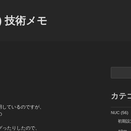
) 技術メモ
検
索
カテ
」を利用しているのですが、
NUC
(56)
の
初期設
グったりしたので、