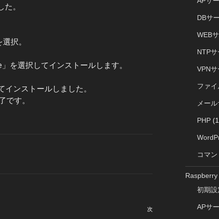
APサ
ました。
DBサ
WEB
」を選択。
NTP
ool Suite」を選択してインストールします。
VPN
ファイ
クを外してインストールしました。
完了です。
メール
PHP
(1
WordP
コマン
Raspberry 
初期設
APサ
次
次