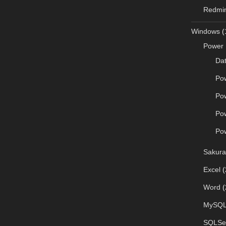
Redmi
Windows
(
Power 
Da
Po
Po
Po
Po
Sakura
Excel
(
Word
(
MySQ
SQLSe