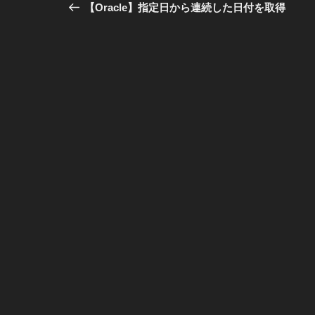
稿
の
【Oracle】指定日から連続した日付を取得
投
ナ
稿
ビ
ゲ
ー
シ
ョ
ン