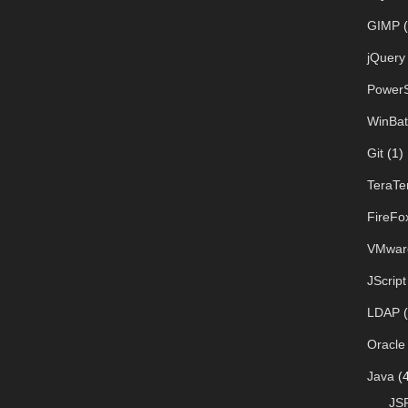
GIMP
(
jQuery
PowerS
WinBat
Git
(1)
TeraTe
FireFo
VMwar
JScript
LDAP
(
Oracle
Java
(4
JS