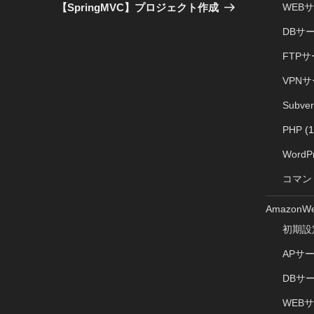
の
WEB
【SpringMVC】プロジェクト作成
投
DBサ
稿
FTP
VPN
Subve
PHP
(1
WordP
コマン
AmazonWe
初期設
APサ
DBサ
WEB