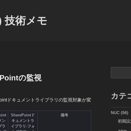
) 技術メモ
検
ePointの監視
索
カテ
rePointドキュメントライブラリの監視対象が変
NUC
(56)
oint
SharePointド
備考
メン
キュメントラ
初期設
ブラ
イブラリ-フォ