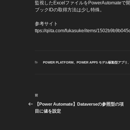
監視したExcelファイルをPowerAutoma
ブックIDの取得方法は少し特殊。
参考サイト
ttps://qiita.com/fukasuke/items/1502b9b9b04
カ
POWER PLATFORM
、
POWER APPS モデル駆動型アプリ
テ
ゴ
リ
ー
投
前
前
稿
の
【Power Automate】Dataverseの参照型の項
投
目に値を設定
ナ
稿
ビ