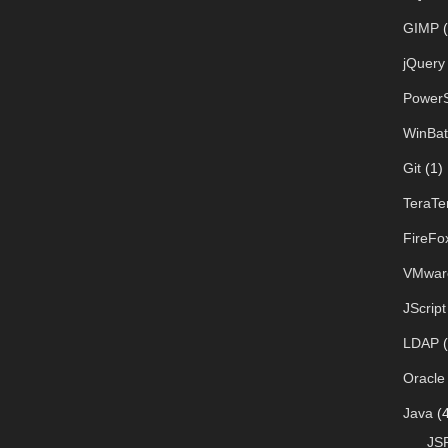
GIMP
(
jQuery
PowerS
WinBat
Git
(1)
TeraTe
FireFo
VMwar
JScript
LDAP
(
Oracle
Java
(4
JS