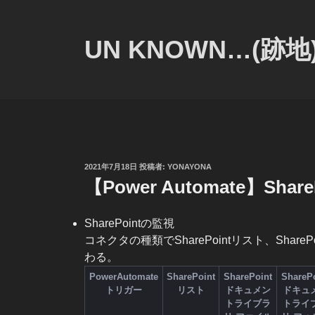
コ
ン
テ
UN KNOWN…(跡地
ン
ツ
へ
ス
キ
ッ
プ
投
2021年7月18日
投稿者:
YONAYONA
稿
【Power Automate】Shar
日:
SharePointの監視
コネクタの種類でSharePointリスト、Sha
わる。
PowerAutomate
SharePoint
SharePoint
ShareP
トリガー
リスト
ドキュメン
ドキュ
トライブラ
トライ