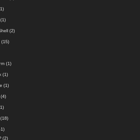
1)
(1)
hell
(2)
(15)
rm
(1)
x
(1)
e
(1)
(4)
1)
(18)
1)
P
(2)