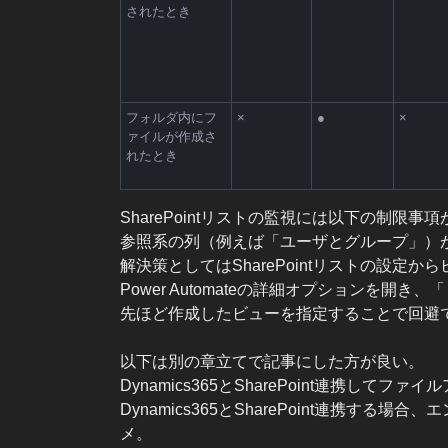
されたとき
フォルダ内にフ
×
●
×
ァイルが作成さ
れたとき
SharePointリストの監視には以下の制限事
参照系の列（例えば「ユーザとグループ」）
解決策としてはSharePointリストの設定か
Power Automateの詳細オプションを開
先ほど作成したビューを指定することで回避
以下は別の章立てで記事にした方が良い。
Dynamics365とSharePoint連携し
Dynamics365とSharePoint連携する
メ。