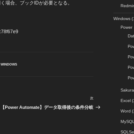
teで開く場合、ブックIDが必要となる。
Redmi
Windows
(
Power 
5c78f67e9
Da
Po
Po
、
WINDOWS
Po
Po
Sakura
次
次
Excel
(
の
【Power Automate】データ取得後の条件分岐
Word
(
投
稿
MySQ
SQLSe