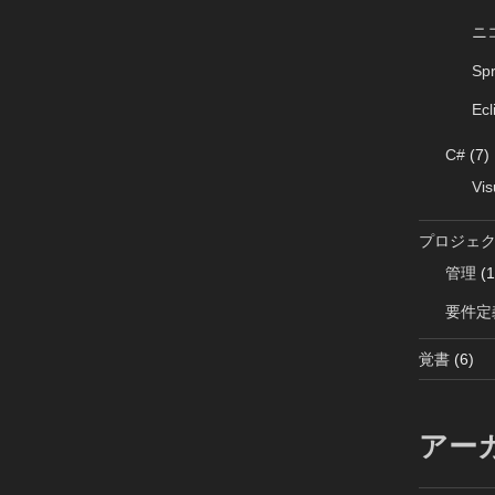
ニ
Sp
Ecl
C#
(7)
Vis
プロジェ
管理
(1
要件定
覚書
(6)
アー