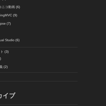
コニコ動画
(6)
ringMVC
(9)
ipse
(7)
ual Studio
(6)
クト
(3)
)
義
(2)
カイブ