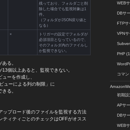
WEB
残っており、フォルダごと削
除した場合でも監視対象は1
DBサ
件。
（フォルダがJSON戻り値と
FTP
なる）
VPN
×
トリガーの設定でフォルダが
必須項目となっているので、
Subve
そのフォルダ内のファイルし
か監視できない。
PHP
(1
項がある。
WordP
が13個以上あると、監視できない。
コマン
らビューを作成し、
き、「ビューによる列の制限」に
AmazonWe
できる。
初期設
APサ
てファイルアップロード後のファイルを監視する方法
DBサ
場合、エンティティごとのチェックはOFFがオスス
WEB