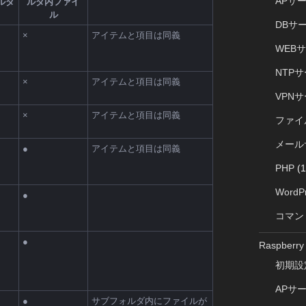
APサ
ルダ
ルダ内ファイ
ル
DBサ
×
アイテムと項目は同義
WEB
NTP
×
アイテムと項目は同義
VPN
×
アイテムと項目は同義
ファイ
メール
●
アイテムと項目は同義
PHP
(1
WordP
●
コマン
●
Raspberry 
初期設
APサ
●
サブフォルダ内にファイルが