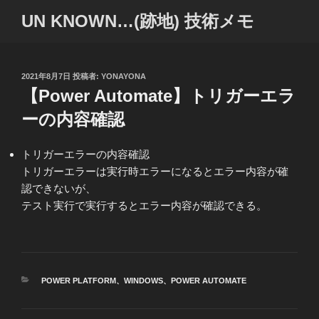
コ
UN KNOWN…(跡地) 技術メモ
ン
テ
ン
ツ
投
2021年8月7日
投稿者:
YONAYONA
稿
【Power Automate】トリガーエラ
へ
日:
ス
ーの内容確認
キ
ッ
トリガーエラーの内容確認
プ
トリガーエラーは実行時エラーになるとエラー内容が確
認できないが、
テスト実行で実行するとエラー内容が確認できる。
カ
POWER PLATFORM
、
WINDOWS
、
POWER AUTOMATE
テ
ゴ
リ