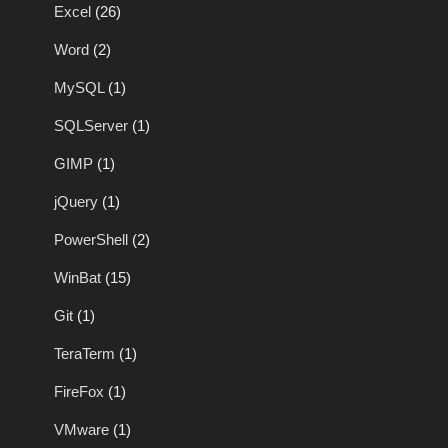
Excel
(26)
Word
(2)
MySQL
(1)
SQLServer
(1)
GIMP
(1)
jQuery
(1)
PowerShell
(2)
WinBat
(15)
Git
(1)
TeraTerm
(1)
FireFox
(1)
VMware
(1)