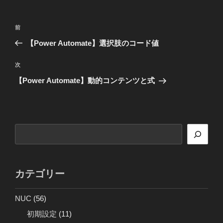
ー
投
前
前
稿
の
【Power Automate】選択肢のコード値
ナ
投
ビ
稿
次
次
ゲ
の
【Power Automate】動的コンテンツと式
投
ー
稿
シ
ョ
検
ン
索
カテゴリー
NUC
(56)
初期設定
(11)