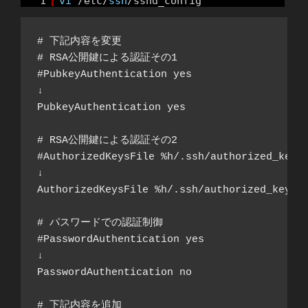
1
vi
/etc/
ssh
/sshd_config
# 下記内容を変更

# RSA公開鍵による認証その1

#PubkeyAuthentication yes

↓

PubkeyAuthentication yes

# RSA公開鍵による認証その2

#AuthorizedKeysFile %h/.ssh/authorized_keys

↓

AuthorizedKeysFile %h/.ssh/authorized_keys

# パスワードでの認証制御

#PasswordAuthentication yes

↓

PasswordAuthentication no

# 下記内容を追加
