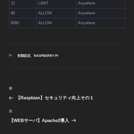
22
LIMIT
Anywhere
80
ALLOW
Anywhere
8080
ALLOW
Anywhere
カ
初期設定
、
RASPBERRY PI
テ
ゴ
リ
ー
投
前
前
稿
の
【Raspbian】セキュリティ向上その１
ナ
投
ビ
稿
次
次
ゲ
の
【WEBサーバ】Apache2導入
投
ー
稿