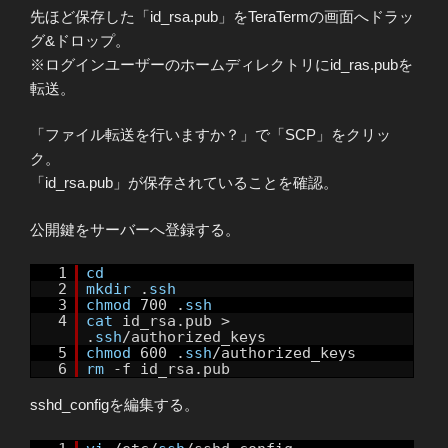
先ほど保存した「id_rsa.pub」をTeraTermの画面へドラッ
グ&ドロップ。
※ログインユーザーのホームディレクトリにid_ras.pubを
転送。
「ファイル転送を行いますか？」で「SCP」をクリッ
ク。
「id_rsa.pub」が保存されていることを確認。
公開鍵をサーバーへ登録する。
1
cd
2
mkdir
.
ssh
3
chmod
700 .
ssh
4
cat
id_rsa.pub >
.
ssh
/authorized_keys
5
chmod
600 .
ssh
/authorized_keys
6
rm
-f id_rsa.pub
sshd_configを編集する。