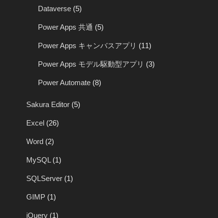
Dataverse
(5)
Power Apps 共通
(5)
Power Apps キャンバスアプリ
(11)
Power Apps モデル駆動型アプリ
(3)
Power Automate
(8)
Sakura Editor
(5)
Excel
(26)
Word
(2)
MySQL
(1)
SQLServer
(1)
GIMP
(1)
jQuery
(1)