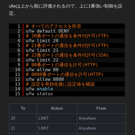
ufwは上から順に評価されるので、上に1番強い制御を設
定。
1
# すべてのアクセスを拒否
2
ufw default DENY
3
# 20番ポートの通信を条件付許可(FTP)
4
ufw limit 20
5
# 21番ポートの通信を条件付許可(FTP)
6
ufw limit 21
7
# 22番ポートの通信を条件付許可(SSH)
8
ufw limit 22
9
# 80番ポートの通信を許可(HTTP)
10
ufw allow 80
11
# 8080番ポートの通信を許可(HTTP)
12
ufw allow 8080
13
# 設定を有効化後に設定値を確認
14
ufw
enable
15
ufw status
To
Action
From
20
LIMIT
Anywhere
21
LIMIT
Anywhere