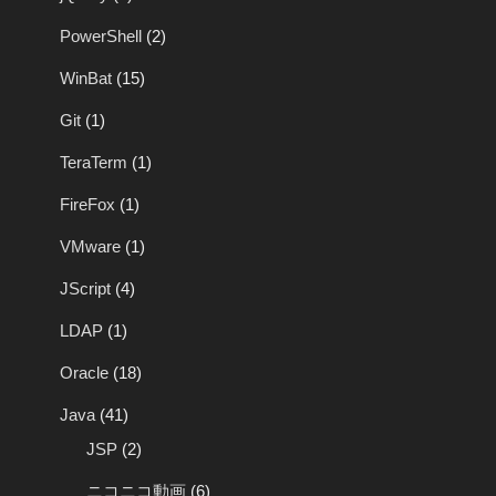
PowerShell
(2)
WinBat
(15)
Git
(1)
TeraTerm
(1)
FireFox
(1)
VMware
(1)
JScript
(4)
LDAP
(1)
Oracle
(18)
Java
(41)
JSP
(2)
ニコニコ動画
(6)