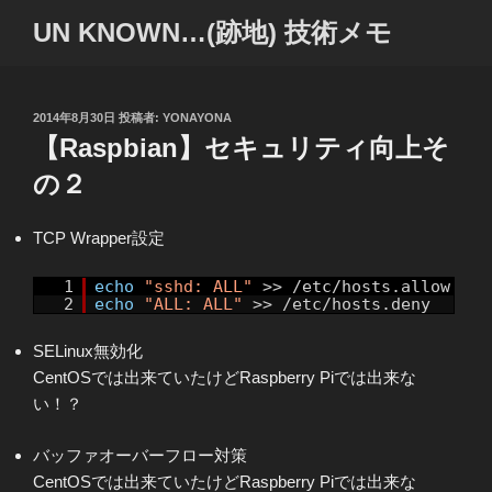
コ
UN KNOWN…(跡地) 技術メモ
ン
テ
ン
ツ
投
2014年8月30日
投稿者:
YONAYONA
稿
【Raspbian】セキュリティ向上そ
へ
日:
ス
の２
キ
ッ
TCP Wrapper設定
プ
1
echo
"sshd: ALL"
>> /etc/hosts.allow
2
echo
"ALL: ALL"
>> /etc/hosts.deny
SELinux無効化
CentOSでは出来ていたけどRaspberry Piでは出来な
い！？
バッファオーバーフロー対策
CentOSでは出来ていたけどRaspberry Piでは出来な