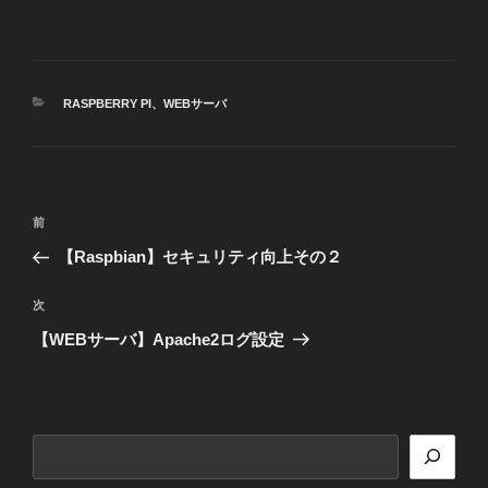
カ
RASPBERRY PI
、
WEBサーバ
テ
ゴ
リ
ー
投
前
前
稿
の
【Raspbian】セキュリティ向上その２
ナ
投
ビ
稿
次
次
ゲ
の
【WEBサーバ】Apache2ログ設定
投
ー
稿
シ
ョ
検
ン
索