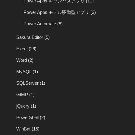
Power Apps キャンバスアプリ
(11)
Power Apps モデル駆動型アプリ
(3)
Power Automate
(8)
Sakura Editor
(5)
Excel
(26)
Word
(2)
MySQL
(1)
SQLServer
(1)
GIMP
(1)
jQuery
(1)
PowerShell
(2)
WinBat
(15)