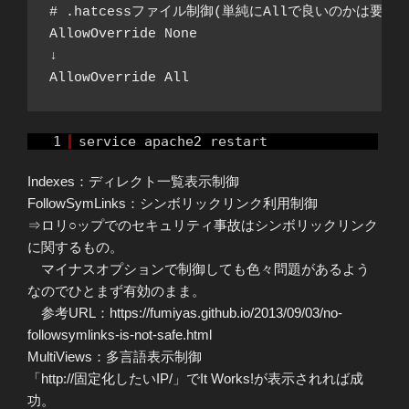
# .hatcessファイル制御(単純にAllで良いのかは要検討)
AllowOverride None

↓

1
service apache2 restart
Indexes：ディレクト一覧表示制御
FollowSymLinks：シンボリックリンク利用制御
⇒ロリ○ップでのセキュリティ事故はシンボリックリンク
に関するもの。
マイナスオプションで制御しても色々問題があるよう
なのでひとまず有効のまま。
参考URL：https://fumiyas.github.io/2013/09/03/no-
followsymlinks-is-not-safe.html
MultiViews：多言語表示制御
「http://固定化したいIP/」でIt Works!が表示されれば成
功。