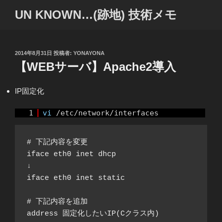
コ
UN KNOWN…(跡地) 技術メモ
ン
テ
ン
ツ
投
2014年8月31日
投稿者:
YONAYONA
稿
【WEBサーバ】Apache2導入
へ
日:
ス
キ
IP固定化
ッ
プ
1
vi
/etc/network/interfaces
# 下記内容を変更

iface eth0 inet dhcp

↓

iface eth0 inet static

# 下記内容を追加

address 固定化したいIP(Cクラス内)
