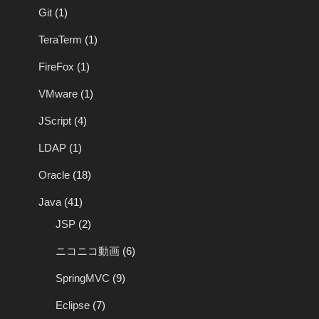
Git
(1)
TeraTerm
(1)
FireFox
(1)
VMware
(1)
JScript
(4)
LDAP
(1)
Oracle
(18)
Java
(41)
JSP
(2)
ニコニコ動画
(6)
SpringMVC
(9)
Eclipse
(7)